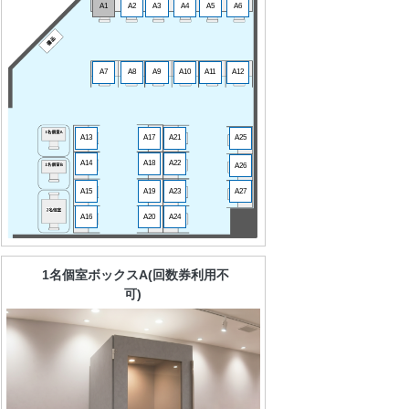
A1
A2
A3
A4
A5
A6
A7
A8
A9
A10
A11
A12
A13
A17
A21
A25
A14
A18
A22
A26
A15
A19
A23
A27
A16
A20
A24
1名個室ボックスA(回数券利用不
可)