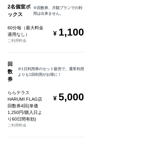
2名個室ボ
※回数券、月額プランでの利
用は出来ません。
ックス
60分毎（最大料金
1,100
適用なし）
ご利用料金
回
※1日利用券のセット販売で、通常利用
数
よりも1回利用がお得に！
券
ららテラス
5,000
HARUMI FLAG店
回数券4回(単価
1,250円/購入日よ
り60日間有効)
ご利用料金