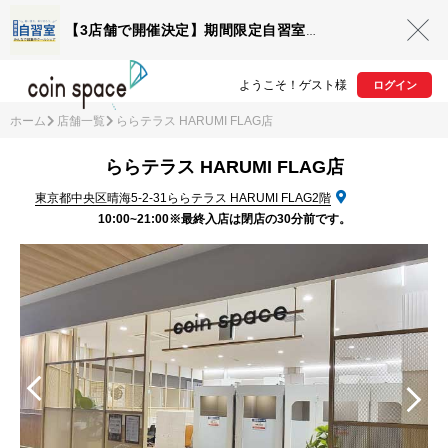
【3店舗で開催決定】期間限定自習室OPEN
ようこそ！ゲスト様
ログイン
ホーム
店舗一覧
ららテラス HARUMI FLAG店
ららテラス HARUMI FLAG店
東京都中央区晴海5‐2‐31ららテラス HARUMI FLAG2階
10:00~21:00※最終入店は閉店の30分前です。