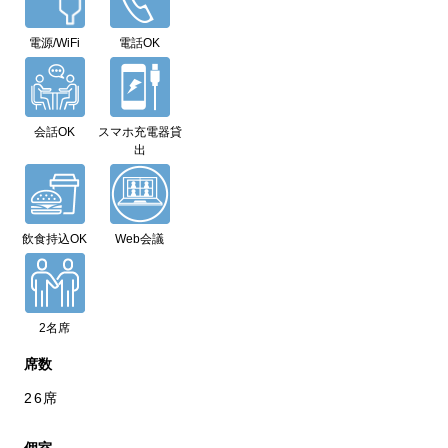
電源/WiFi
電話OK
会話OK
スマホ充電器貸
出
飲食持込OK
Web会議
2名席
席数
26席