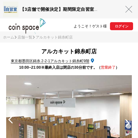
【3店舗で開催決定】期間限定自習室OPEN
ようこそ！ゲスト様
ログイン
ホーム
店舗一覧
アルカキット錦糸町店
アルカキット錦糸町店
東京都墨田区錦糸 2-2-1アルカキット錦糸町9階
10:00~21:00※最終入店は閉店の30分前です。
（
営業終了
）