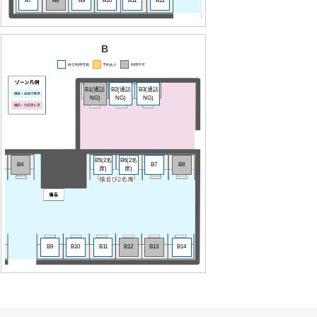
A7
A8
A9
A10
A11
A12
B
終日利用可能
予約あり
利用不可
B1(通話
B2(通話
B3(通話
NG)
NG)
NG)
B5(2名
B6(2名
B4
B7
B8
席)
席)
B9
B10
B11
B12
B13
B14