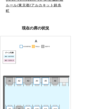
ルール/東京都/アルカキット錦糸
町
現在の席の状況
A
終日利用可能
予約あり
利用不可
A1
A2
A3
A4
A5
A6