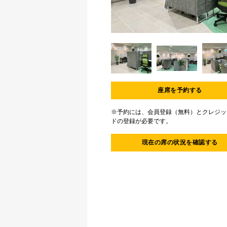
Item
1
of
3
Item
1
座席を予約する
of
3
※予約には、会員登録（無料）とクレジッ
ドの登録が必要です。
現在の席の状況を確認する