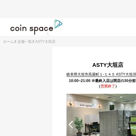
ホーム
店舗一覧
ASTY大垣店
ASTY大垣店
岐阜県大垣市高屋町１‐１４５ ASTY大垣3
10:00~21:00 ※最終入店は閉店の30分
（
営業終了
）