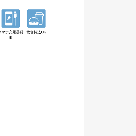
スマホ充電器貸
飲食持込OK
出