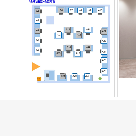
A6
A7
A8
A9
A10
A1
A2
A12
A14
A3
A22
A11
A13
A4
A23
A16
A18
A5
A24
A15
A17
A25
A26
A19
A20
A21