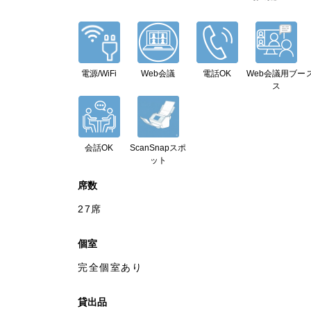
電源/WiFi
Web会議
電話OK
Web会議用ブー
ス
会話OK
ScanSnapスポ
ット
席数
27席
個室
完全個室あり
貸出品