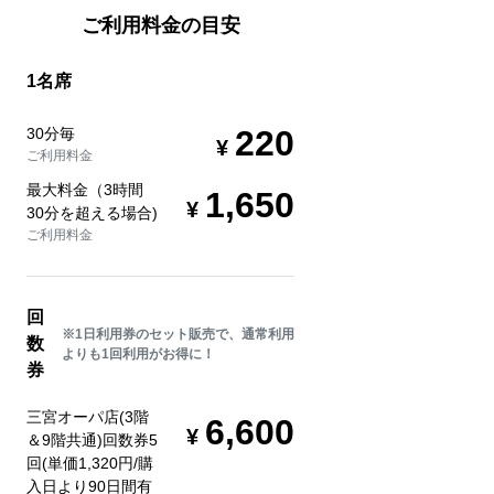
ご利用料金の目安
1名席
220
30分毎
ご利用料金
最大料金（3時間
1,650
30分を超える場合)
ご利用料金
回
※1日利用券のセット販売で、通常利用
数
よりも1回利用がお得に！
券
三宮オーパ店(3階
6,600
＆9階共通)回数券5
回(単価1,320円/購
入日より90日間有