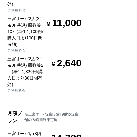
効)
ご利用料金
三宮オーパ2店(3F
11,000
＆9F共通) 回数券
10回(単価1,100円/
購入日より90日間
有効)
ご利用料金
三宮オーパ2店(3F
2,640
＆9F共通) 回数券2
回(単価1,320円/購
入日より30日間有
効)
ご利用料金
月額プ
※三宮オーパ2店[3階][9階]の2店
舗のみ終日利用可能
ラン
三宮オーパ店(3階