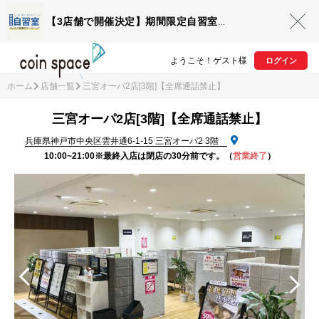
【3店舗で開催決定】期間限定自習室OPEN
ようこそ！ゲスト様
ログイン
ホーム
店舗一覧
三宮オーパ2店[3階]【全席通話禁止】
三宮オーパ2店[3階]【全席通話禁止】
兵庫県神戸市中央区雲井通6-1-15 三宮オーパ2 3階
10:00~21:00※最終入店は閉店の30分前です。
（
営業終了
）