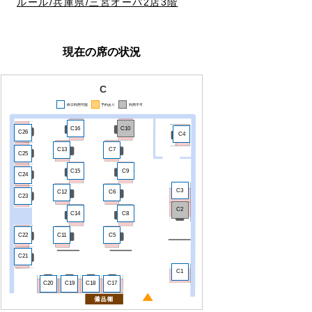
ルール/兵庫県/三宮オーパ2店3階
現在の席の状況
C
終日利用可能
予約あり
利用不可
C16
C10
C26
C4
C13
C7
C25
C15
C9
C24
C3
C12
C6
C23
C2
C14
C8
C22
C11
C5
C21
C1
C20
C19
C18
C17