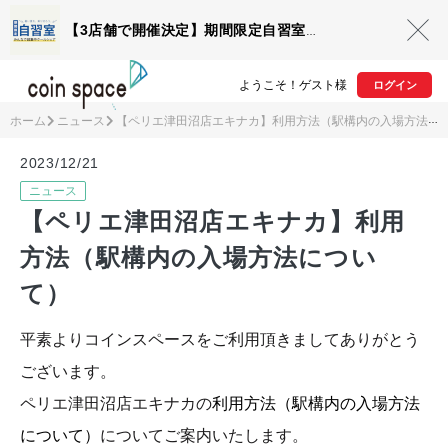
【3店舗で開催決定】期間限定自習室OPEN
ようこそ！ゲスト様
ログイン
ホーム
ニュース
【ペリエ津田沼店エキナカ】利用方法（駅構内の入場方法について）
2023/12/21
ニュース
【ペリエ津田沼店エキナカ】利用
方法（駅構内の入場方法につい
て）
平素よりコインスペースをご利用頂きましてありがとう
ございます。
ペリエ津田沼店エキナカの
利用方法（駅構内の入場方法
について）
についてご案内いたします。